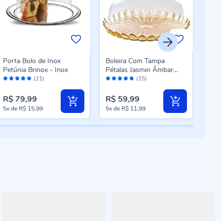
Porta Bolo de Inox
Boleira Com Tampa
Prat
Petúnia Brinox - Inox
Pétalas Jasmin Âmbar
Nat
Avaliação:
Avaliação:
Aval
Vitazza 24Cm - Vidro
(21)
(15)
96%
94%
10
R$ 79,99
R$ 59,99
R$ 
5x
de
R$ 15,99
5x
de
R$ 11,99
4x
d