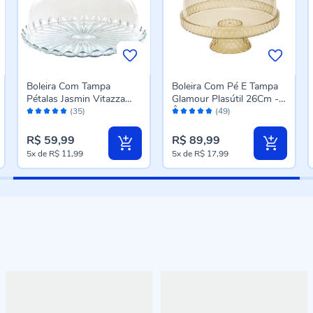
Boleira Com Tampa
Boleira Com Pé E Tampa
Pétalas Jasmin Vitazza
Glamour Plasútil 26Cm -
Avaliação:
Avaliação:
24Cm - Vidro
Âmbar
(35)
(49)
96%
96%
R$ 59,99
R$ 89,99
5x
de
R$ 11,99
5x
de
R$ 17,99