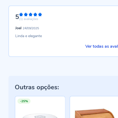
5
100%
(1)
avaliações
Joel
24/09/2025
Linda e elegante
Ver todas as ava
Outras opções:
-25%