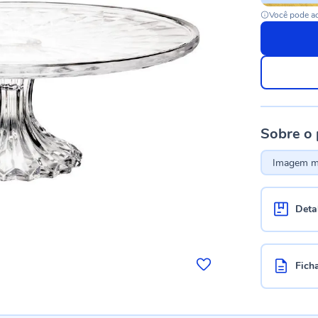
Você pode ac
Sobre o
Imagem me
Deta
Fich