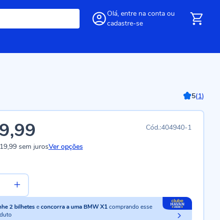
Olá,
entre
na conta
ou
cadastre-se
5
(
1
)
9,99
404940-1
19,99
sem juros
Ver opções
nhe
2
bilhetes
e
concorra a uma BMW X1
comprando esse
duto