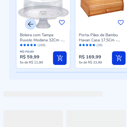
Boleira com Tampa
Porta-Pães de Bambu
Ruvolo Modena 32Cm -
Havan Casa 17,5Cm -
Avaliação:
Avaliação:
e
Vidro Transparente
Bambu
(268)
(38)
98%
98%
R$ 79,99
R$ 59,99
R$ 169,99
Preço
5x
de
R$ 11,99
5x
de
R$ 33,99
especial