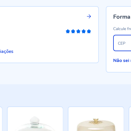
Forma
Calcule fr
100%
CEP
liações
Não sei