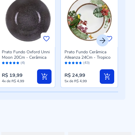
Prato Fundo Oxford Unni
Prato Fundo Cerâmica
Pra
Moon 20Cm - Cerâmica
Alleanza 24Cm - Tropico
Bio
Avaliação:
Avaliação:
Aval
- C
(4)
(43)
100%
94%
98
R$ 19,99
R$ 24,99
R$ 
4x
de
R$ 4,99
5x
de
R$ 4,99
4x
d