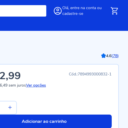
Olá,
entre
na conta
ou
cadastre-se
4.6
(
78
)
2,99
7894993000832-1
6,49
sem juros
Ver opções
Adicionar ao carrinho