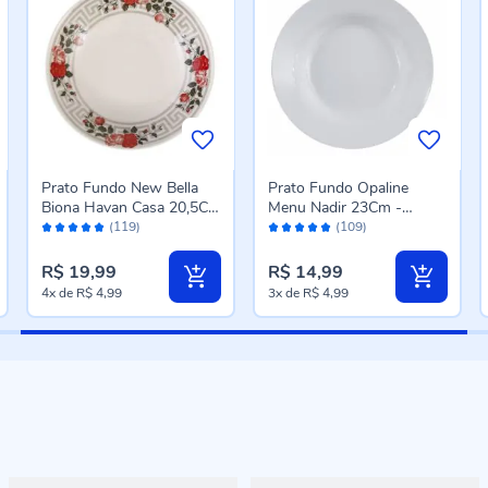
Prato Fundo New Bella
Prato Fundo Opaline
Biona Havan Casa 20,5Cm
Menu Nadir 23Cm -
Avaliação:
Avaliação:
- Cerâmica
Branco
(119)
(109)
98%
98%
R$ 19,99
R$ 14,99
4x
de
R$ 4,99
3x
de
R$ 4,99