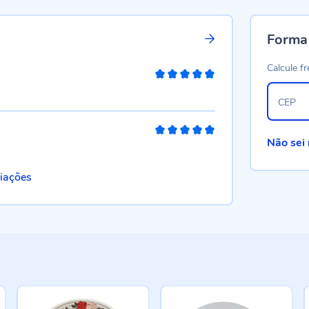
Forma
Calcule fr
100%
CEP
100%
Não sei
liações