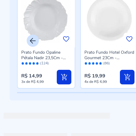
Prato Fundo Opaline
Prato Fundo Hotel Oxford
m -
Pétala Nadir 23,5Cm -
Gourmet 23Cm -
Avaliação:
Avaliação:
Branco
Porcelana
(124)
(86)
96%
98%
R$ 14,99
R$ 19,99
3x
de
R$ 4,99
4x
de
R$ 4,99