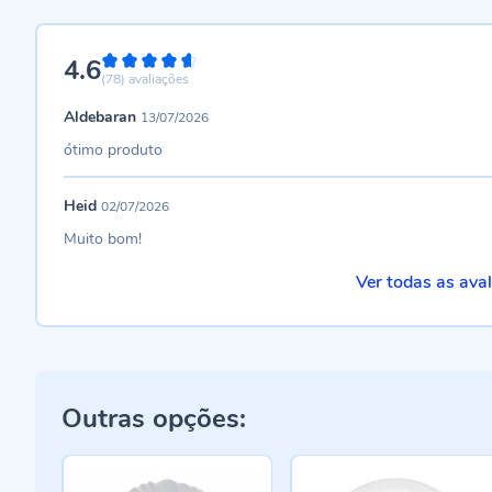
4.6
92%
(78)
avaliações
Aldebaran
13/07/2026
ótimo produto
Heid
02/07/2026
Muito bom!
Ver todas as ava
Outras opções: