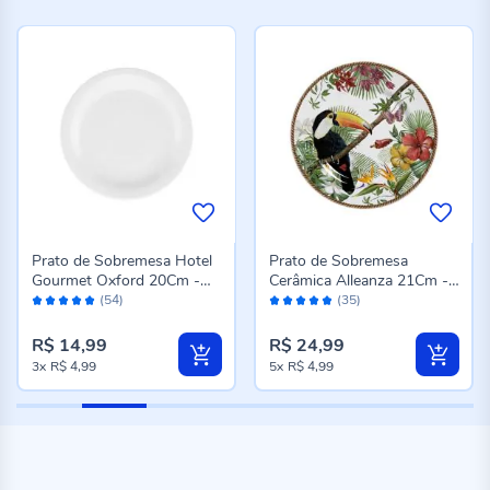
Prato de Sobremesa Hotel
Prato de Sobremesa
Gourmet Oxford 20Cm -
Cerâmica Alleanza 21Cm -
Avaliação:
Avaliação:
Porcelana
Tropico
(54)
(35)
98%
98%
R$ 14,99
R$ 24,99
3x
R$ 4,99
5x
R$ 4,99