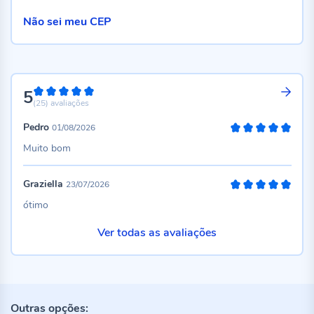
Não sei meu CEP
5
100%
(25)
avaliações
Pedro
01/08/2026
100%
Muito bom
Graziella
23/07/2026
100%
ótimo
Ver todas as avaliações
Outras opções: