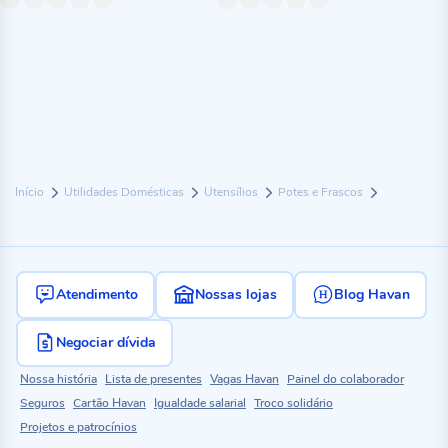
Início
Utilidades Domésticas
Utensílios
Potes e Frascos
Atendimento
Nossas lojas
Blog Havan
Negociar dívida
Nossa história
Lista de presentes
Vagas Havan
Painel do colaborador
Seguros
Cartão Havan
Igualdade salarial
Troco solidário
Projetos e patrocínios