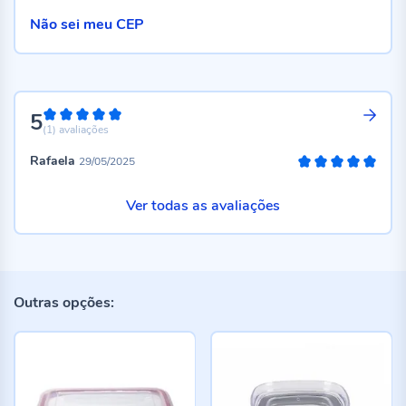
Não sei meu CEP
5
100%
(1)
avaliações
Rafaela
29/05/2025
100%
Ver todas as avaliações
Outras opções: