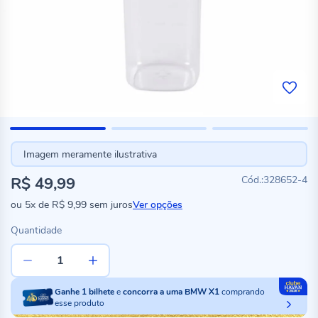
Imagem meramente ilustrativa
R$ 49,99
328652-4
ou
5x
de
R$ 9,99
sem juros
Ver opções
Quantidade
Ganhe
1
bilhete
e
concorra a uma BMW X1
comprando
esse produto