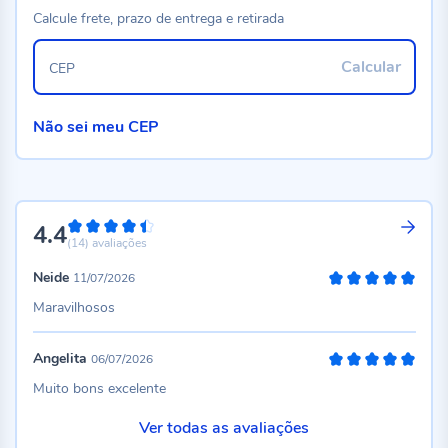
Calcule frete, prazo de entrega e retirada
Calcular
CEP
Não sei meu CEP
4.4
88%
(14)
avaliações
Neide
11/07/2026
100%
Maravilhosos
Angelita
06/07/2026
100%
Muito bons excelente
Ver todas as avaliações