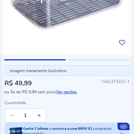
Imagem meramente ilustrativa
R$ 49,99
373222-1
ou
5x
de
R$ 9,99
sem juros
Ver opções
Quantidade
Ganhe
1
bilhete
e
concorra a uma BMW X1
comprando
esse produto