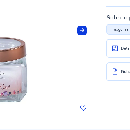
Sobre o
Imagem me
Deta
Fich