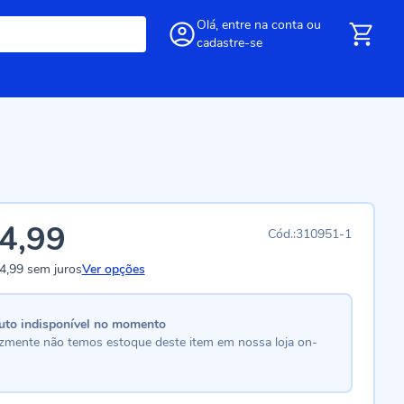
Olá,
entre
na conta
ou
cadastre-se
4,99
310951-1
4,99
sem juros
Ver opções
uto indisponível no momento
lizmente não temos estoque deste item em nossa loja on-