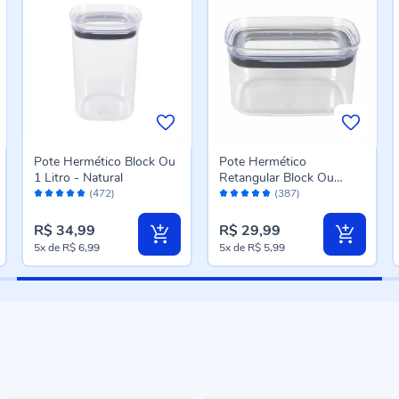
Pote Hermético Block Ou
Pote Hermético
1 Litro - Natural
Retangular Block Ou
Avaliação:
Avaliação:
650Ml - Natural
(472)
(387)
98%
96%
R$ 34,99
R$ 29,99
5x
de
R$ 6,99
5x
de
R$ 5,99