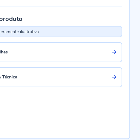
 produto
ramente ilustrativa
lhes
a Técnica