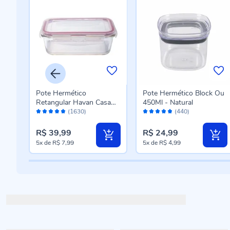
Pote Hermético
Pote Hermético Block Ou
sa
Retangular Havan Casa
450Ml - Natural
Avaliação:
Avaliação:
840Ml - Vidro
(1630)
(440)
98%
96%
R$ 39,99
R$ 24,99
5x
de
R$ 7,99
5x
de
R$ 4,99