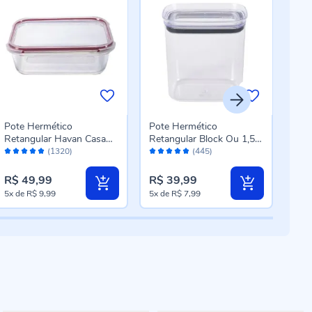
Pote Hermético
Pote Hermético
Con
Retangular Havan Casa
Retangular Block Ou 1,5
Esse
Avaliação:
Avaliação:
Aval
1,5 Litros - Vidro
Litros - Natural
Pag
(1320)
(445)
98%
96%
98
R$ 49,99
R$ 39,99
R$ 
5x
de
R$ 9,99
5x
de
R$ 7,99
5x
d