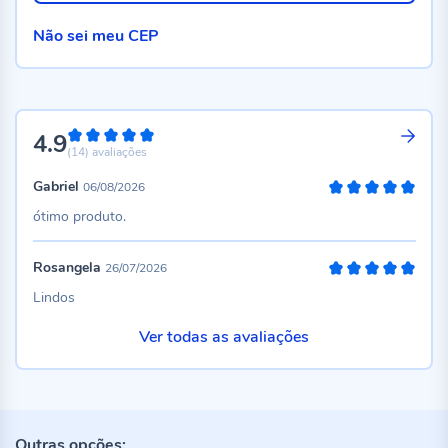
Não sei meu CEP
4.9
98%
(14)
avaliações
Gabriel
06/08/2026
100%
ótimo produto.
Rosangela
26/07/2026
100%
Lindos
Ver todas as avaliações
Outras opções: