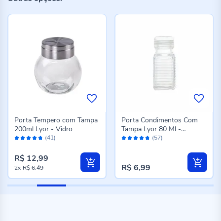
Porta Tempero com Tampa
Porta Condimentos Com
200ml Lyor - Vidro
Tampa Lyor 80 Ml -
Avaliação:
Avaliação:
Transparente
(41)
(57)
94%
94%
R$ 12,99
R$ 6,99
2x
R$ 6,49