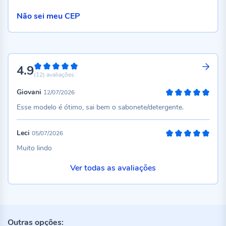
Não sei meu CEP
4.9
98%
(12)
avaliações
Giovani
12/07/2026
100%
Esse modelo é ótimo, sai bem o sabonete/detergente.
Leci
05/07/2026
100%
Muito lindo
Ver todas as avaliações
Outras opções: