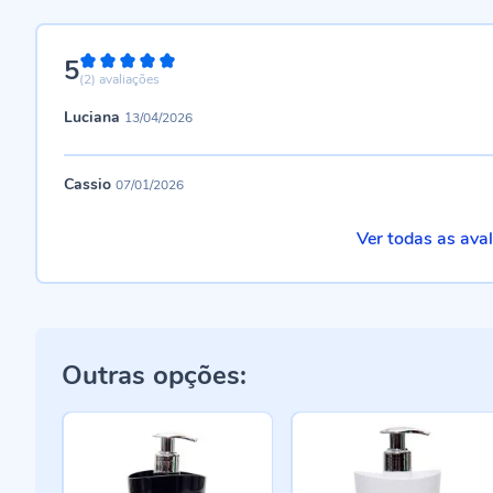
5
100%
(2)
avaliações
Luciana
13/04/2026
Cassio
07/01/2026
Ver todas as ava
Outras opções: