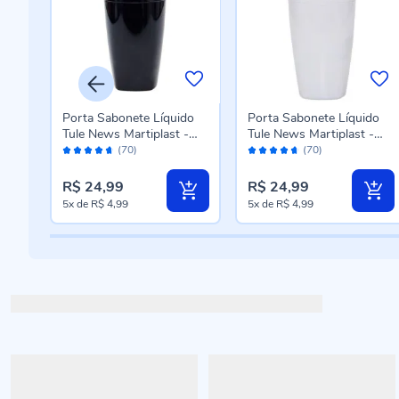
do
Porta Sabonete Líquido
Porta Sabonete Líquido
-
Tule News Martiplast -
Tule News Martiplast -
Avaliação:
Avaliação:
Preto
Branco
(70)
(70)
92%
92%
R$ 24,99
R$ 24,99
5x
de
R$ 4,99
5x
de
R$ 4,99