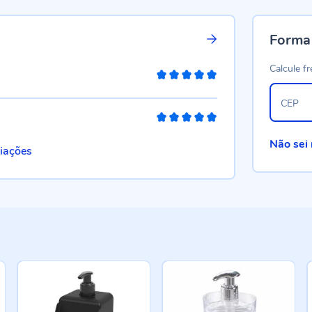
Forma
Calcule fr
100%
CEP
100%
Não sei
liações