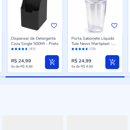
Dispenser de Detergente
Porta Sabonete Líquido
Coza Single 500Ml - Preto
Tule News Martiplast -
Avaliação:
Avaliação:
Transparente
(43)
(70)
92%
92%
R$ 24,99
R$ 24,99
5x
de
R$ 4,99
5x
de
R$ 4,99