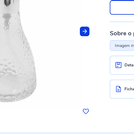
Sobre o
Imagem me
Deta
Fich