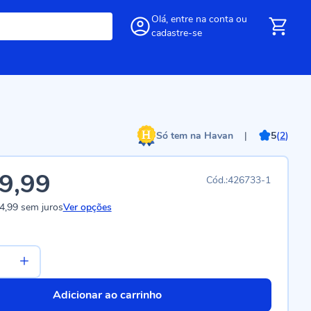
Olá,
entre
na conta
ou
cadastre-se
Só tem na Havan
|
5
(
2
)
9,99
426733-1
4,99
sem juros
Ver opções
Adicionar ao carrinho