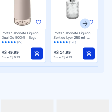
Porta Sabonete Líquido
Porta Sabonete Líquido
Por
Dual Ou 500Ml - Bege
Sortido Lyor 250 ml -
Sort
Avaliação:
Avaliação:
Aval
Pump Prata
Pum
(27)
(128)
94%
96%
96
R$ 49,99
R$ 14,99
R$ 
5x
de
R$ 9,99
3x
de
R$ 4,99
3x
d