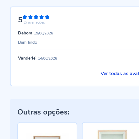
5
100%
(2)
avaliações
Debora
19/06/2026
Bem lindo
Vanderlei
14/06/2026
Ver todas as ava
Outras opções: