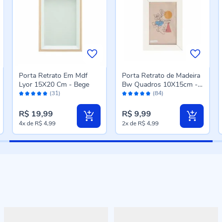
Porta Retrato Em Mdf
Porta Retrato de Madeira
Lyor 15X20 Cm - Bege
Bw Quadros 10X15cm -
Avaliação:
Avaliação:
Branco
(31)
(84)
96%
96%
R$ 19,99
R$ 9,99
4x
de
R$ 4,99
2x
de
R$ 4,99