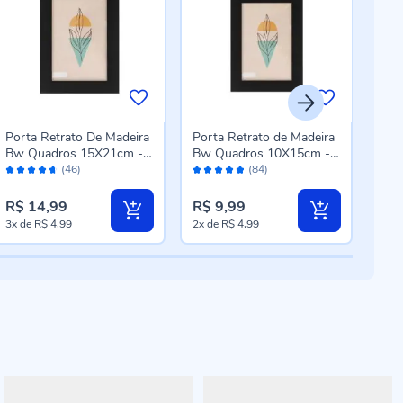
Porta Retrato De Madeira
Porta Retrato de Madeira
Port
Bw Quadros 15X21cm -
Bw Quadros 10X15cm -
10X
Avaliação:
Avaliação:
Aval
Preto
Preto
(46)
(84)
92%
96%
96
R$ 14,99
R$ 9,99
R$ 
3x
de
R$ 4,99
2x
de
R$ 4,99
3x
d