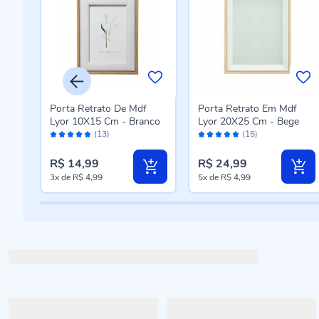
f
Porta Retrato De Mdf
Porta Retrato Em Mdf
e
Lyor 10X15 Cm - Branco
Lyor 20X25 Cm - Bege
Avaliação:
Avaliação:
(13)
(15)
96%
98%
R$ 14,99
R$ 24,99
3x
de
R$ 4,99
5x
de
R$ 4,99