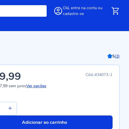
Olá,
entre
na conta
ou
cadastre-se
5
(
2
)
9,99
434073-1
7,99
sem juros
Ver opções
Adicionar ao carrinho