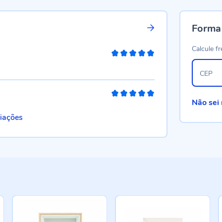
Forma
Calcule fr
100%
CEP
100%
Não sei
liações