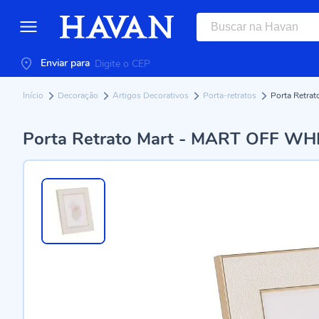
Enviar para
Início
Decoração
Artigos Decorativos
Porta-retratos
Porta Retra
Porta Retrato Mart - MART OFF WH