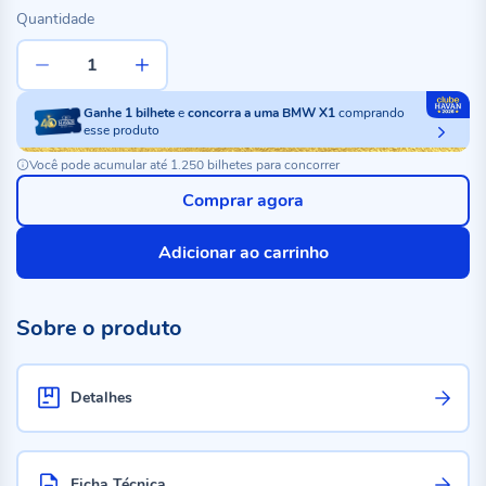
Quantidade
Ganhe
1
bilhete
e
concorra a uma BMW X1
comprando
esse produto
Você pode acumular até 1.250 bilhetes para concorrer
Comprar agora
Adicionar ao carrinho
Sobre o produto
Detalhes
Ficha Técnica