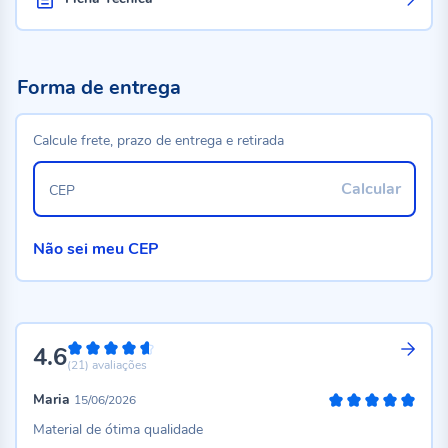
Forma de entrega
Calcule frete, prazo de entrega e retirada
Calcular
CEP
Não sei meu CEP
4.6
92%
(21)
avaliações
Maria
15/06/2026
100%
Material de ótima qualidade