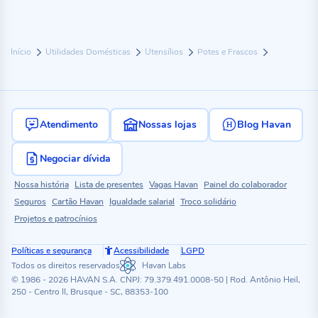
Início
Utilidades Domésticas
Utensílios
Potes e Frascos
Atendimento
Nossas lojas
Blog Havan
Negociar dívida
Nossa história
Lista de presentes
Vagas Havan
Painel do colaborador
Seguros
Cartão Havan
Igualdade salarial
Troco solidário
Projetos e patrocínios
Políticas e segurança
Acessibilidade
LGPD
Todos os direitos reservados
Havan Labs
© 1986 - 2026 HAVAN S.A. CNPJ: 79.379.491.0008-50 | Rod. Antônio Heil,
250 - Centro II, Brusque - SC, 88353-100