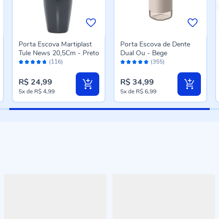
Porta Escova Martiplast
Porta Escova de Dente
Tule News 20,5Cm - Preto
Dual Ou - Bege
Avaliação:
Avaliação:
(116)
(355)
94%
96%
R$ 24,99
R$ 34,99
5x
de
R$ 4,99
5x
de
R$ 6,99