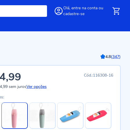
Olá,
entre
na conta
ou
cadastre-se
4.8
(
347
)
4,99
116308-16
4,99
sem juros
Ver opções
es: