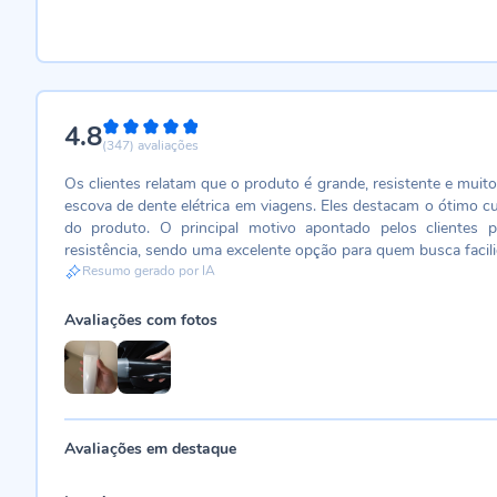
4.8
96%
(347)
avaliações
Os clientes relatam que o produto é grande, resistente e muit
escova de dente elétrica em viagens. Eles destacam o ótimo cus
do produto. O principal motivo apontado pelos clientes p
resistência, sendo uma excelente opção para quem busca facilid
Resumo gerado por IA
Avaliações com fotos
Avaliações em destaque