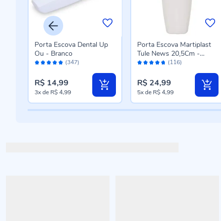
Up
Porta Escova Dental Up
Porta Escova Martiplast
Ou - Branco
Tule News 20,5Cm -
Avaliação:
Avaliação:
Branco
(347)
(116)
96%
94%
R$ 14,99
R$ 24,99
3x
de
R$ 4,99
5x
de
R$ 4,99