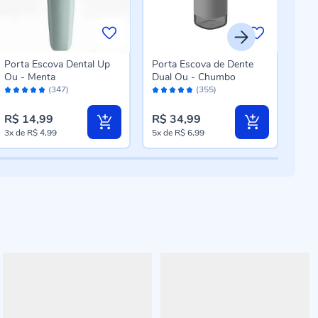
Porta Escova Dental Up
Porta Escova de Dente
Por
Ou - Menta
Dual Ou - Chumbo
Ou -
Avaliação:
Avaliação:
Aval
(347)
(355)
96%
96%
96
R$ 14,99
R$ 34,99
R$ 
3x
de
R$ 4,99
5x
de
R$ 6,99
3x
d