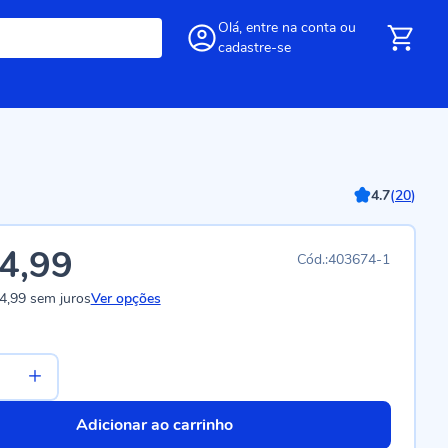
Olá,
entre
na conta
ou
cadastre-se
4.7
(
20
)
4,99
403674-1
4,99
sem juros
Ver opções
Adicionar ao carrinho