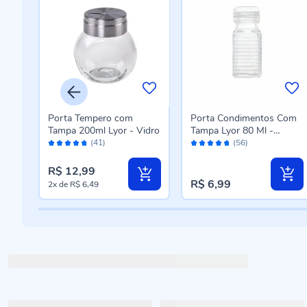
tos
Porta Tempero com
Porta Condimentos Com
o 12
Tampa 200ml Lyor - Vidro
Tampa Lyor 80 Ml -
Avaliação:
Avaliação:
Transparente
(41)
(56)
94%
94%
R$ 12,99
R$ 6,99
2x
de
R$ 6,49