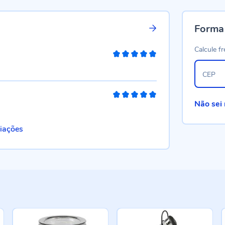
Forma
Calcule fr
100%
CEP
100%
Não sei
liações