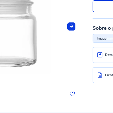
Sobre o
Imagem me
Deta
Fich