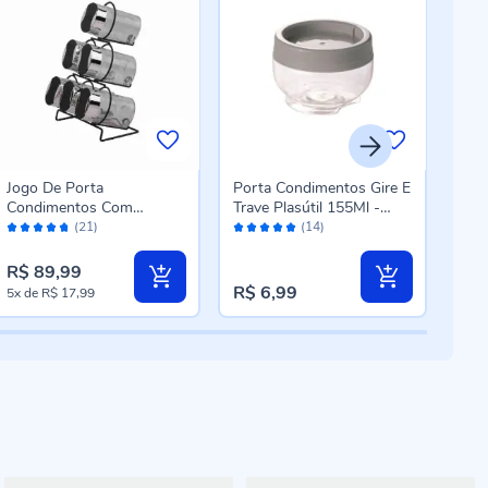
Jogo De Porta
Porta Condimentos Gire E
Jog
Condimentos Com
Trave Plasútil 155Ml -
Con
Avaliação:
Avaliação:
Aval
Suporte Havan Casa
Fendi
Sup
(21)
(14)
94%
100%
10
Pirâmide 6 Peças - Prata e
Peça
Preto
Tra
R$ 89,99
R$ 
R$ 6,99
5x
de
R$ 17,99
5x
d