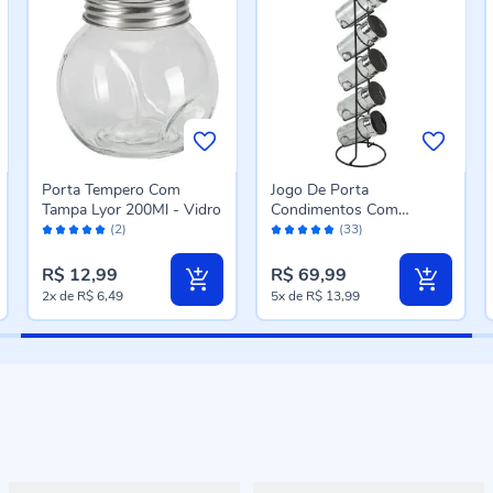
Porta Tempero Com
Jogo De Porta
Tampa Lyor 200Ml - Vidro
Condimentos Com
Avaliação:
Avaliação:
Suporte Vertical Havan
(2)
(33)
100%
96%
Casa 5 Peças - Preto
R$ 12,99
R$ 69,99
2x
de
R$ 6,49
5x
de
R$ 13,99