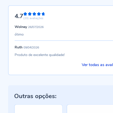
4.7
94%
(20)
avaliações
Wolney
26/07/2026
ótimo
Ruth
09/04/2026
Produto de excelente qualidade!
Ver todas as ava
Outras opções: