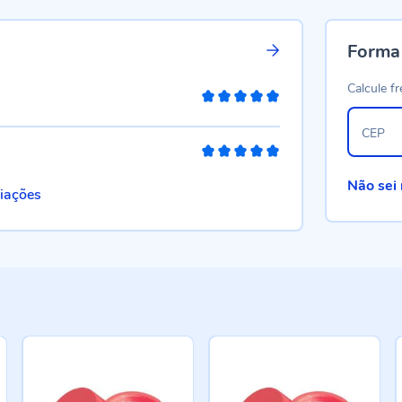
Forma
Calcule fr
100%
CEP
100%
Não sei
liações