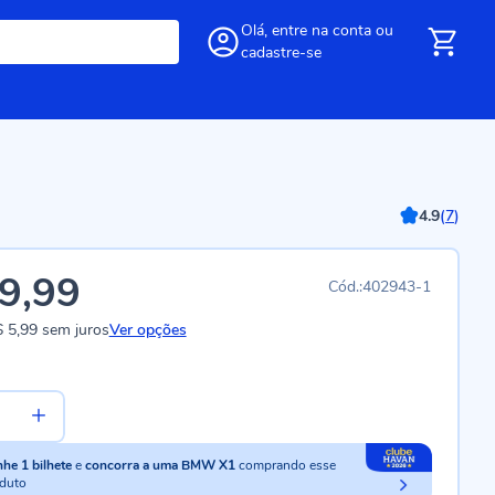
Olá,
entre
na conta
ou
cadastre-se
4.9
(
7
)
9,99
402943-1
 5,99
sem juros
Ver opções
nhe
1
bilhete
e
concorra a uma BMW X1
comprando esse
duto