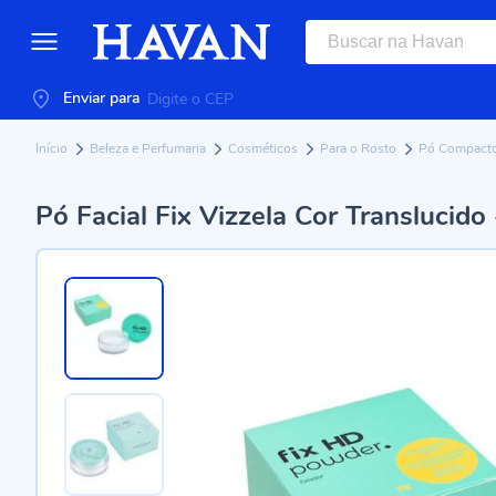
Enviar para
Início
Beleza e Perfumaria
Cosméticos
Para o Rosto
Pó Compact
Pó Facial Fix Vizzela Cor Translucido