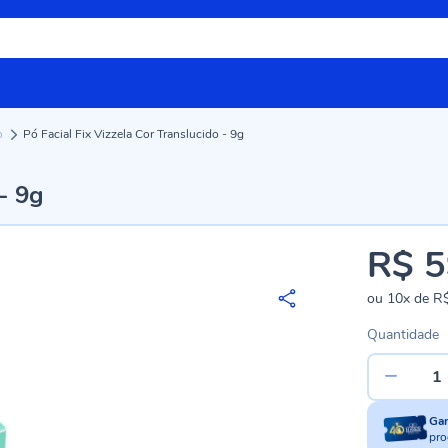
o
Pó Facial Fix Vizzela Cor Translucido - 9g
 - 9g
R$ 5
ou
10x
de
R$
Quantidade
Ga
pro