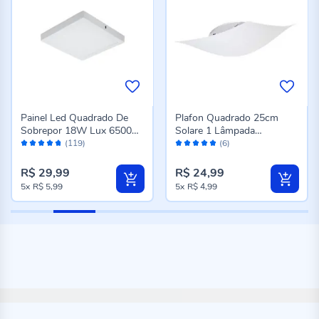
Painel Led Quadrado De
Plafon Quadrado 25cm
Sobrepor 18W Lux 6500K
Solare 1 Lâmpada
Avaliação:
Avaliação:
Taschibra - Bivolt
Taschibra - Bivolt
(119)
(6)
94%
100%
R$ 29,99
R$ 24,99
5x
R$ 5,99
5x
R$ 4,99