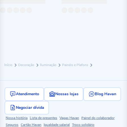
Início
Decoração
Iluminação
Painéis e Plafons
Atendimento
Nossas lojas
Blog Havan
Negociar dívida
Nossa história
Lista de presentes
Vagas Havan
Painel do colaborador
Seguros
Cartão Havan
Igualdade salarial
Troco solidário