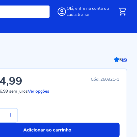
Olá,
entre
na conta
ou
cadastre-se
5
(
6
)
4,99
250921-1
6,99
sem juros
Ver opções
Adicionar ao carrinho