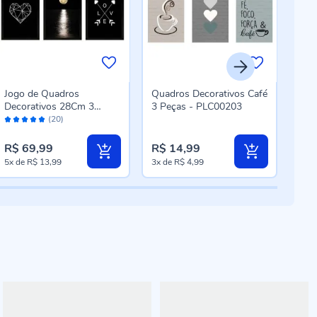
Jogo de Quadros
Quadros Decorativos Café
Pla
Decorativos 28Cm 3
3 Peças - PLC00203
Bot
Avaliação:
Aval
Peças Fx Quadros - Lua
Forg
(20)
96%
98
R$ 69,99
R$ 14,99
R$ 
5x
de
R$ 13,99
3x
de
R$ 4,99
5x
d