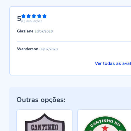
5
100%
(6)
avaliações
Glaziane
26/07/2026
Wenderson
09/07/2026
Ver todas as ava
Outras opções: