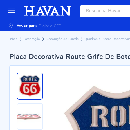
Enviar para
Início
Decoração
Decoração de Parede
Quadros e Placas Decorativa
Placa Decorativa Route Grife De Bot