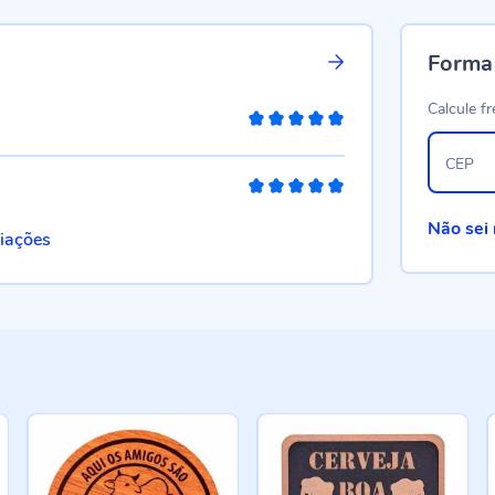
Forma
Calcule fr
100%
CEP
100%
Não sei
liações