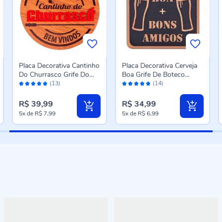
Placa Decorativa Cantinho
Placa Decorativa Cerveja
Do Churrasco Grife Do
Boa Grife De Boteco
Avaliação:
Avaliação:
Boteco Forgerini - 720
Forgerini - Preto
(13)
(14)
100%
100%
R$ 39,99
R$ 34,99
5x
de
R$ 7,99
5x
de
R$ 6,99