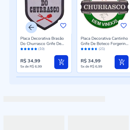
Placa Decorativa Brasão
Placa Decorativa Cantinho
Do Churrasco Grife De
Grife De Boteco Forgerini
Avaliação:
Avaliação:
io
Boteco Forgerini - 202
- 141
(10)
(21)
98%
92%
R$ 34,99
R$ 34,99
5x
de
R$ 6,99
5x
de
R$ 6,99