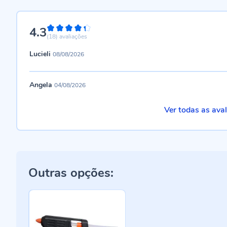
4.3
86%
(18)
avaliações
Lucieli
08/08/2026
Angela
04/08/2026
Ver todas as ava
Outras opções: