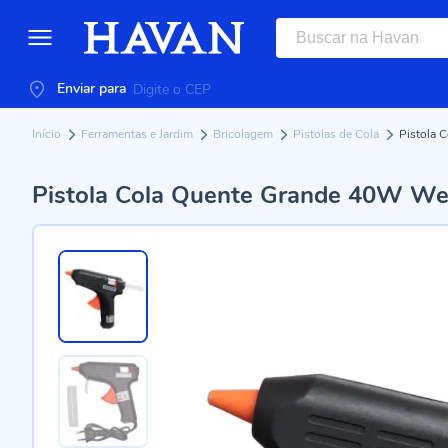
Enviar para
Início
Ferramentas e Jardim
Bricolagem
Pistolas de Cola
Pistola 
Pistola Cola Quente Grande 40W Wes