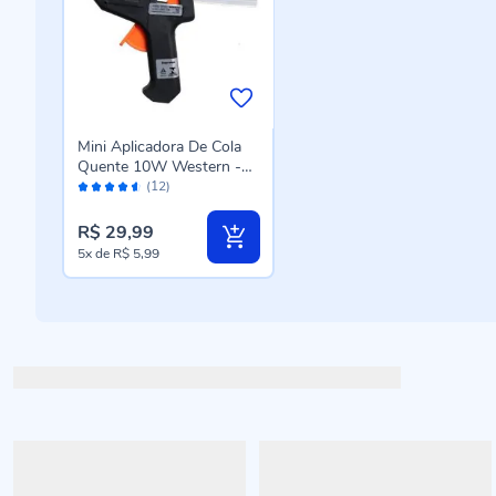
Mini Aplicadora De Cola
Quente 10W Western -
Avaliação:
Bivolt
(12)
90%
R$ 29,99
5x
de
R$ 5,99