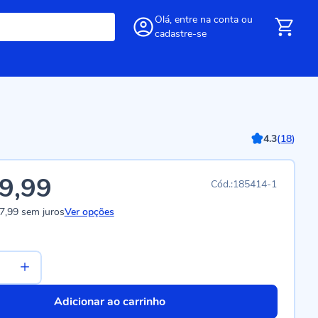
Olá,
entre
na conta
ou
cadastre-se
4.3
(
18
)
9,99
185414-1
7,99
sem juros
Ver opções
Adicionar ao carrinho