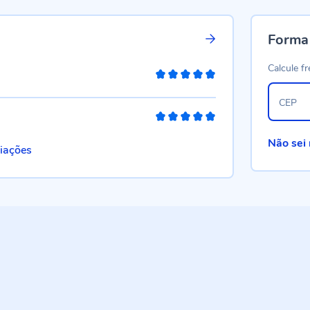
Forma
Calcule fr
100%
CEP
100%
Não sei
liações