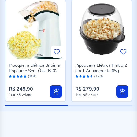
Pipoqueira Elétrica Britânia
Pipoqueira Elétrica Philco 2
Pop Time Sem Óleo B-02
em 1 Antiaderente 65g
Avaliação:
Avaliação:
PPIE03A
(184)
(120)
96%
90%
R$ 249,90
R$ 279,90
10x
R$ 24,99
10x
R$ 27,99