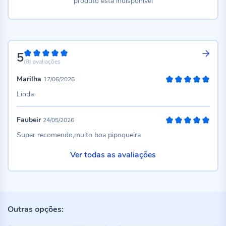
produto está indisponível
5
100%
(8)
avaliações
Marilha
17/06/2026
100%
Linda
Faubeir
24/05/2026
100%
Super recomendo,muito boa pipoqueira
Ver todas as avaliações
Outras opções: