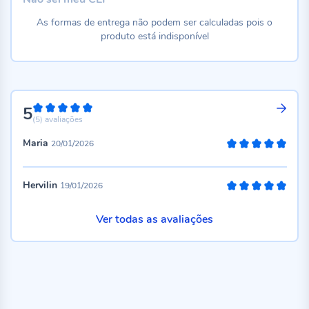
As formas de entrega não podem ser calculadas pois o
produto está indisponível
5
100%
(5)
avaliações
Maria
20/01/2026
100%
Hervilin
19/01/2026
100%
Ver todas as avaliações