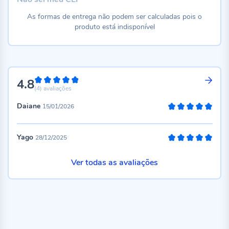
As formas de entrega não podem ser calculadas pois o
produto está indisponível
4.8
96%
(4)
avaliações
Daiane
15/01/2026
100%
Yago
28/12/2025
100%
Ver todas as avaliações