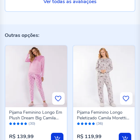
Ver todas as avaliações
Outras opções:
Pijama Feminino Longo Em
Pijama Feminino Longo
Plush Dream Big Camila
Peletizado Camila Moretti
Avaliação:
Avaliação:
Moretti Rose
Cinza Fosco
(30)
(36)
98%
98%
R$ 139,99
R$ 119,99