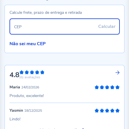
Calcule frete, prazo de entrega e retirada
Calcular
CEP
Não sei meu CEP
4.8
96%
(6)
avaliações
Maria
24/02/2026
100%
Produto, excelente!
Yasmin
18/12/2025
100%
Lindo!