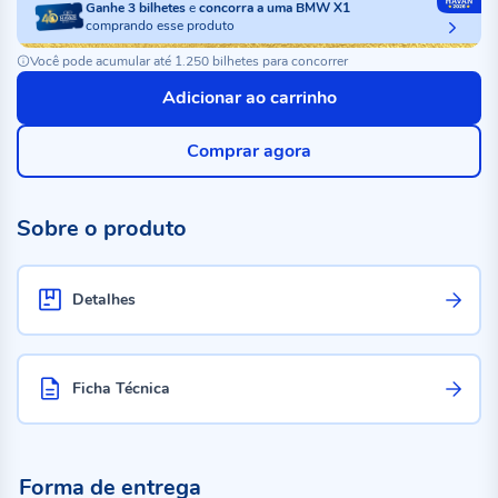
Ganhe
3
bilhetes
e
concorra a uma BMW X1
comprando esse produto
Você pode acumular até 1.250 bilhetes para concorrer
Adicionar ao carrinho
Comprar agora
Sobre o produto
Detalhes
Ficha Técnica
Forma de entrega