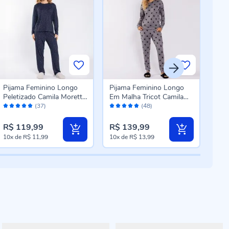
Pijama Feminino Longo
Pijama Feminino Longo
Pij
Peletizado Camila Moretti
Em Malha Tricot Camila
Em 
Avaliação:
Avaliação:
Aval
Azul Meia-Noite
Moretti Gato
More
(37)
(48)
98%
96%
98
R$ 119,99
R$ 139,99
R$ 
10x
de
R$ 11,99
10x
de
R$ 13,99
10x