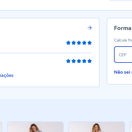
Forma
Calcule fr
100%
CEP
100%
Não sei
liações