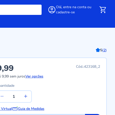
Olá,
entre
na conta
ou
cadastre-se
5
(
2
)
9,99
423168_2
 9,99
sem juros
Ver opções
antidade
 Virtual
Guia de Medidas