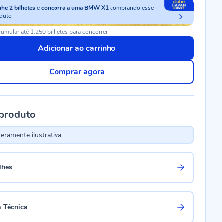
nhe
2
bilhetes
e
concorra a uma BMW X1
comprando esse
duto
umular até 1.250 bilhetes para concorrer
Adicionar ao carrinho
Comprar agora
 produto
ramente ilustrativa
lhes
a Técnica