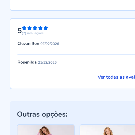
5
100%
(2)
avaliações
Clevanilton
07/02/2026
Rosenilda
21/12/2025
Ver todas as ava
Outras opções: