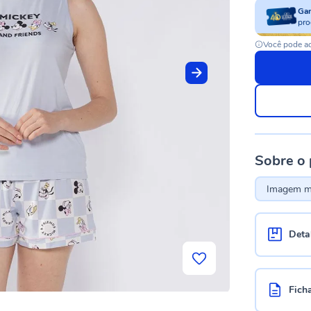
Ga
pro
Você pode ac
Sobre o
Imagem me
Deta
Fich