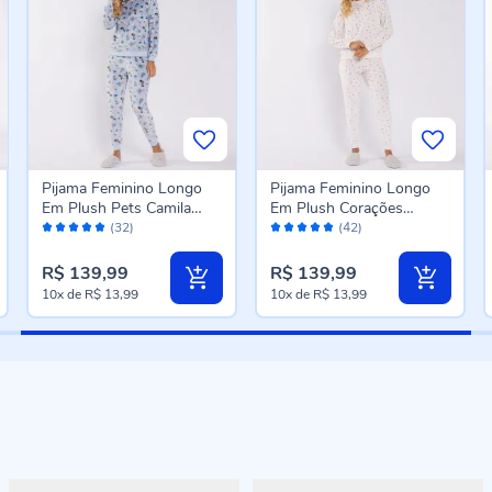
Pijama Feminino Longo
Pijama Feminino Longo
Em Plush Pets Camila
Em Plush Corações
Avaliação:
Avaliação:
Moretti Estampado
Camila Moretti Estampado
(32)
(42)
100%
98%
R$ 139,99
R$ 139,99
10x
de
R$ 13,99
10x
de
R$ 13,99