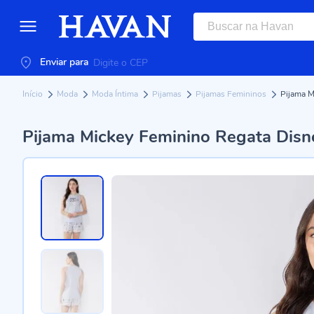
Enviar para
Início
Moda
Moda Íntima
Pijamas
Pijamas Femininos
Pijama M
Pijama Mickey Feminino Regata Disn