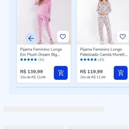
go
Pijama Feminino Longo
Pijama Feminino Longo
mila
Em Plush Dream Big
Peletizado Camila Moretti
Avaliação:
Avaliação:
Camila Moretti Rose
Cinza Fosco
(30)
(35)
98%
98%
R$ 139,99
R$ 119,99
10x
de
R$ 13,99
10x
de
R$ 11,99