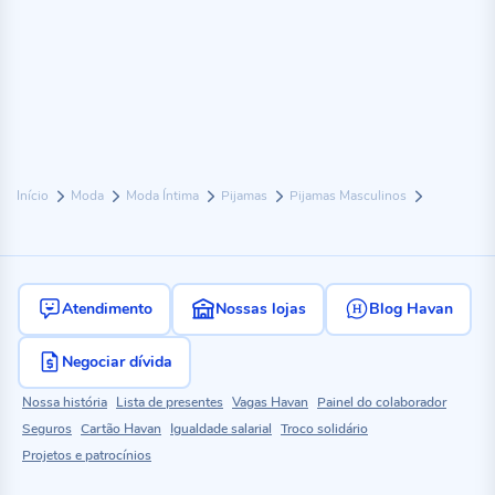
Início
Moda
Moda Íntima
Pijamas
Pijamas Masculinos
Atendimento
Nossas lojas
Blog Havan
Negociar dívida
Nossa história
Lista de presentes
Vagas Havan
Painel do colaborador
Seguros
Cartão Havan
Igualdade salarial
Troco solidário
Projetos e patrocínios