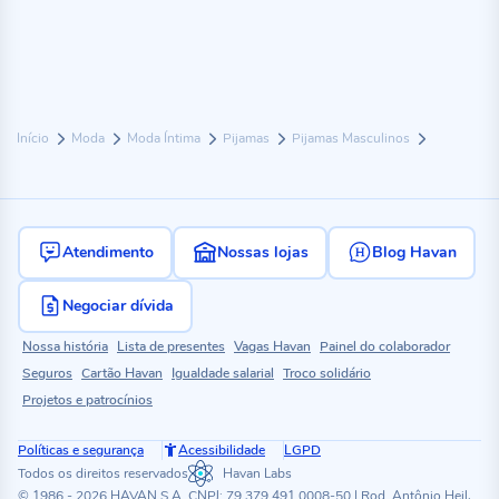
Início
Moda
Moda Íntima
Pijamas
Pijamas Masculinos
Atendimento
Nossas lojas
Blog Havan
Negociar dívida
Nossa história
Lista de presentes
Vagas Havan
Painel do colaborador
Seguros
Cartão Havan
Igualdade salarial
Troco solidário
Projetos e patrocínios
Políticas e segurança
Acessibilidade
LGPD
Todos os direitos reservados
Havan Labs
© 1986 - 2026 HAVAN S.A. CNPJ: 79.379.491.0008-50 | Rod. Antônio Heil,