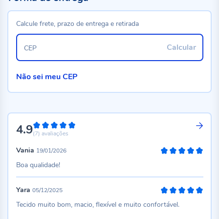
Calcule frete, prazo de entrega e retirada
Calcular
CEP
Não sei meu CEP
4.9
98%
(7)
avaliações
Vania
19/01/2026
100%
Boa qualidade!
Yara
05/12/2025
100%
Tecido muito bom, macio, flexível e muito confortável.