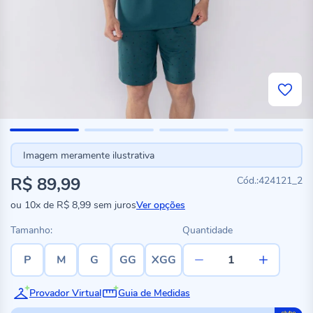
Imagem meramente ilustrativa
R$ 89,99
424121_2
ou
10x
de
R$ 8,99
sem juros
Ver opções
Tamanho:
Quantidade
P
M
G
GG
XGG
Provador Virtual
Guia de Medidas