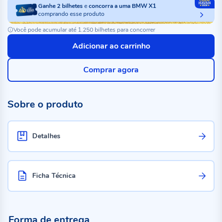
Ganhe
2
bilhetes
e
concorra a uma BMW X1
comprando esse produto
Você pode acumular até 1.250 bilhetes para concorrer
Adicionar ao carrinho
Comprar agora
Sobre o produto
Detalhes
Ficha Técnica
Forma de entrega