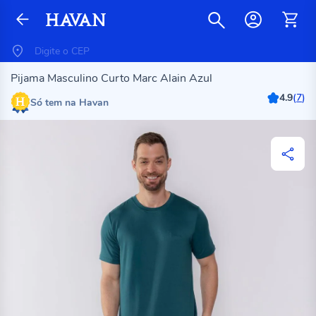
Pijama Masculino Curto Marc Alain Azul
4.9
(
7
)
Só tem na Havan