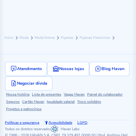
Início
Moda
Moda Íntima
Pijamas
Pijamas Femininos
Atendimento
Nossas lojas
Blog Havan
Negociar dívida
Nossa história
Lista de presentes
Vagas Havan
Painel do colaborador
Seguros
Cartão Havan
Igualdade salarial
Troco solidário
Projetos e patrocínios
Políticas e segurança
Acessibilidade
LGPD
Todos os direitos reservados
Havan Labs
© 1986 - 2026 HAVAN S.A. CNPJ: 79.379.491.0008-50 | Rod. Antônio Heil,