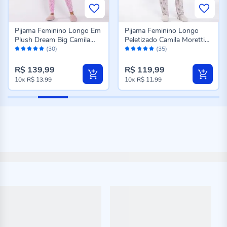
Pijama Feminino Longo Em
Pijama Feminino Longo
Plush Dream Big Camila
Peletizado Camila Moretti
Avaliação:
Avaliação:
Moretti Rose
Cinza Fosco
(30)
(35)
98%
98%
R$ 139,99
R$ 119,99
10x
R$ 13,99
10x
R$ 11,99