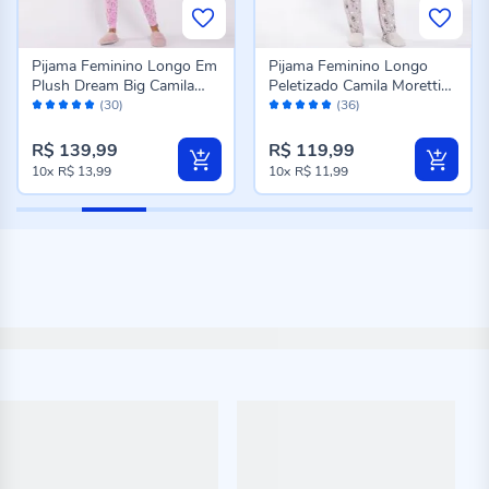
Pijama Feminino Longo Em
Pijama Feminino Longo
Plush Dream Big Camila
Peletizado Camila Moretti
Avaliação:
Avaliação:
Moretti Rose
Cinza Fosco
(30)
(36)
98%
98%
R$ 139,99
R$ 119,99
10x
R$ 13,99
10x
R$ 11,99