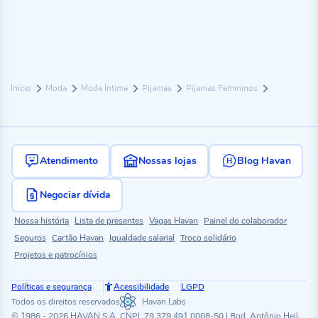
Início
Moda
Moda Íntima
Pijamas
Pijamas Femininos
Atendimento
Nossas lojas
Blog Havan
Negociar dívida
Nossa história
Lista de presentes
Vagas Havan
Painel do colaborador
Seguros
Cartão Havan
Igualdade salarial
Troco solidário
Projetos e patrocínios
Políticas e segurança
Acessibilidade
LGPD
Todos os direitos reservados
Havan Labs
© 1986 - 2026 HAVAN S.A. CNPJ: 79.379.491.0008-50 | Rod. Antônio Heil,