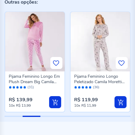
Outras opções:
Pijama Feminino Longo Em
Pijama Feminino Longo
Plush Dream Big Camila
Peletizado Camila Moretti
Avaliação:
Avaliação:
Moretti Rose
Cinza Fosco
(31)
(36)
98%
98%
R$ 139,99
R$ 119,99
10x
R$ 13,99
10x
R$ 11,99