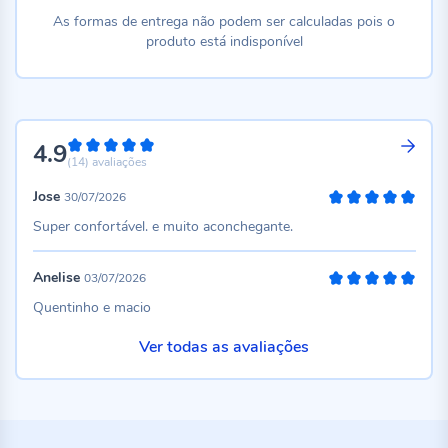
As formas de entrega não podem ser calculadas pois o
produto está indisponível
4.9
98%
(14)
avaliações
Jose
30/07/2026
100%
Super confortável. e muito aconchegante.
Anelise
03/07/2026
100%
Quentinho e macio
Ver todas as avaliações