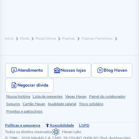
Início
Moda
Moda Íntima
Pijamas
Pijamas Femininos
Atendimento
Nossas lojas
Blog Havan
Negociar dívida
Nossa história
Lista de presentes
Vagas Havan
Painel do colaborador
Seguros
Cartão Havan
Igualdade salarial
Troco solidário
Projetos e patrocínios
Políticas e segurança
Acessibilidade
LGPD
Todos os direitos reservados
Havan Labs
© 1986 - 2026 HAVAN S.A. CNPJ: 79.379.491.0008-50 | Rod. Antônio Heil,