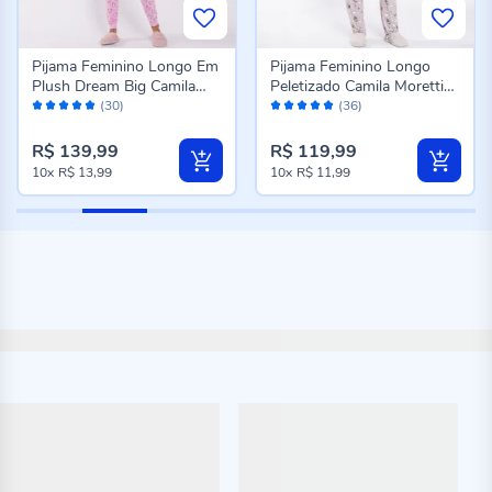
Pijama Feminino Longo Em
Pijama Feminino Longo
Plush Dream Big Camila
Peletizado Camila Moretti
Avaliação:
Avaliação:
Moretti Rose
Cinza Fosco
(30)
(36)
98%
98%
R$ 139,99
R$ 119,99
10x
R$ 13,99
10x
R$ 11,99