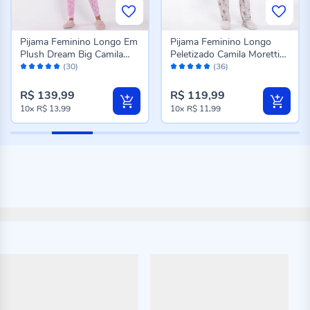
Pijama Feminino Longo Em
Pijama Feminino Longo
Plush Dream Big Camila
Peletizado Camila Moretti
Avaliação:
Avaliação:
Moretti Rose
Cinza Fosco
(30)
(36)
98%
98%
R$ 139,99
R$ 119,99
10x
R$ 13,99
10x
R$ 11,99