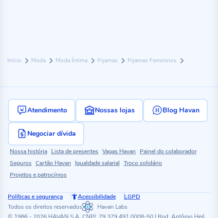
Início
Moda
Moda Íntima
Pijamas
Pijamas Femininos
Atendimento
Nossas lojas
Blog Havan
Negociar dívida
Nossa história
Lista de presentes
Vagas Havan
Painel do colaborador
Seguros
Cartão Havan
Igualdade salarial
Troco solidário
Projetos e patrocínios
Políticas e segurança
Acessibilidade
LGPD
Todos os direitos reservados
Havan Labs
© 1986 - 2026 HAVAN S.A. CNPJ: 79.379.491.0008-50 | Rod. Antônio Heil,