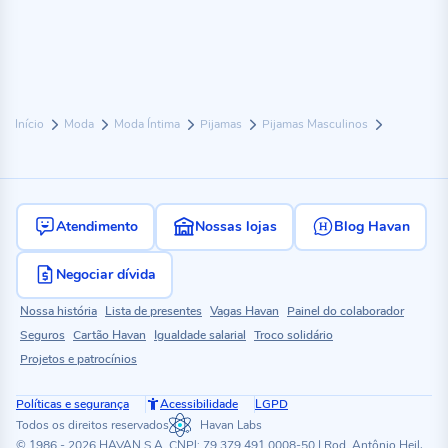
Início
Moda
Moda Íntima
Pijamas
Pijamas Masculinos
Atendimento
Nossas lojas
Blog Havan
Negociar dívida
Nossa história
Lista de presentes
Vagas Havan
Painel do colaborador
Seguros
Cartão Havan
Igualdade salarial
Troco solidário
Projetos e patrocínios
Políticas e segurança
Acessibilidade
LGPD
Todos os direitos reservados
Havan Labs
© 1986 - 2026 HAVAN S.A. CNPJ: 79.379.491.0008-50 | Rod. Antônio Heil,