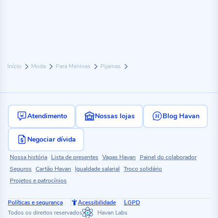
Início
Moda
Para Meninas
Pijamas
Atendimento
Nossas lojas
Blog Havan
Negociar dívida
Nossa história
Lista de presentes
Vagas Havan
Painel do colaborador
Seguros
Cartão Havan
Igualdade salarial
Troco solidário
Projetos e patrocínios
Políticas e segurança
Acessibilidade
LGPD
Todos os direitos reservados
Havan Labs