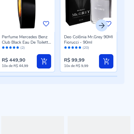
Perfume Mercedes Benz
Deo Colônia Mr.Grey 90Ml
Deo
Club Black Eau De Toilette
Fiorucci - 90ml
Uzon
Avaliação:
Avaliação:
Aval
- 50ml
25m
(2)
(20)
100%
96%
96
R$ 449,90
R$ 99,99
R$ 
10x
de
R$ 44,99
10x
de
R$ 9,99
8x
d