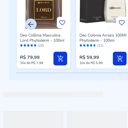
Deo Colônia Masculina
Deo Colonia Arrazo 100Ml
iras
Lord Phytoderm - 100ml
Phytoderm - 100ml
Avaliação:
Avaliação:
(20)
(21)
94%
92%
R$ 79,99
R$ 59,99
10x
de
R$ 7,99
10x
de
R$ 5,99