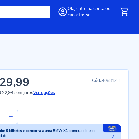
Olá,
entre
na conta
ou
cadastre-se
29,99
408812-1
 22,99
sem juros
Ver opções
nhe
5
bilhetes
e
concorra a uma BMW X1
comprando esse
duto