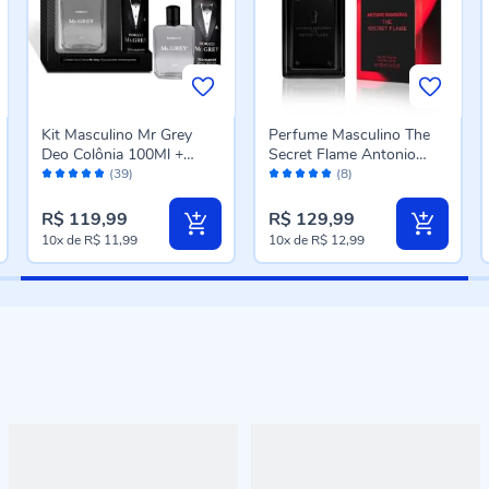
Kit Masculino Mr Grey
Perfume Masculino The
Deo Colônia 100Ml +
Secret Flame Antonio
Avaliação:
Avaliação:
Desodorante 170Ml -
Banderas - 100 ml
(39)
(8)
96%
98%
Fiorucci
R$ 119,99
R$ 129,99
10x
de
R$ 11,99
10x
de
R$ 12,99