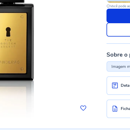
Você pode ac
Sobre o
Imagem me
Deta
Fich