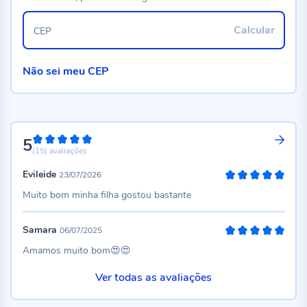
Calcular
CEP
Não sei meu CEP
5
100%
(15)
avaliações
Evileide
23/07/2026
100%
Muito bom minha filha gostou bastante
Samara
06/07/2025
100%
Amamos muito bom😍😍
Ver todas as avaliações