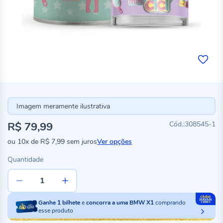
Imagem meramente ilustrativa
R$ 79,99
308545-1
ou
10x
de
R$ 7,99
sem juros
Ver opções
Quantidade
Ganhe
1
bilhete
e
concorra a uma BMW X1
comprando
esse produto