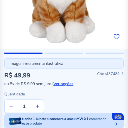
Imagem meramente ilustrativa
R$ 49,99
437481-1
ou
5x
de
R$ 9,99
sem juros
Ver opções
Quantidade
Ganhe
1
bilhete
e
concorra a uma BMW X1
comprando
esse produto