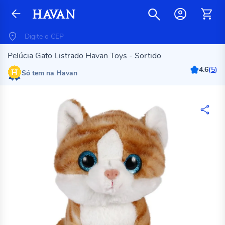
Pelúcia Gato Listrado Havan Toys - Sortido
4.6
(
5
)
Só tem na Havan