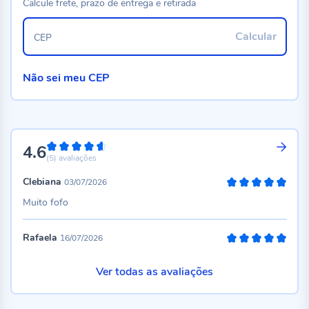
Calcule frete, prazo de entrega e retirada
Calcular
CEP
Não sei meu CEP
4.6
92%
(5)
avaliações
Clebiana
03/07/2026
100%
Muito fofo
Rafaela
16/07/2026
100%
Ver todas as avaliações