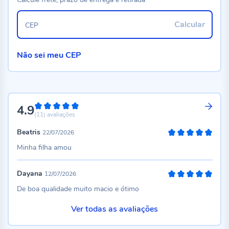
Calcular
CEP
Não sei meu CEP
4.9
98%
(11)
avaliações
Beatris
22/07/2026
100%
Minha filha amou
Dayana
12/07/2026
100%
De boa qualidade muito macio e ótimo
Ver todas as avaliações