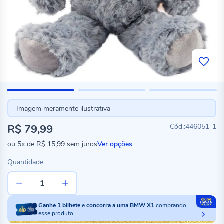
Imagem meramente ilustrativa
R$ 79,99
446051-1
ou
5x
de
R$ 15,99
sem juros
Ver opções
Quantidade
Ganhe
1
bilhete
e
concorra a uma BMW X1
comprando
esse produto