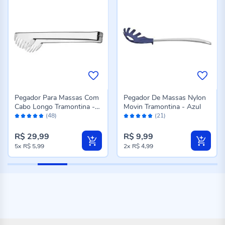
Pegador Para Massas Com
Pegador De Massas Nylon
Cabo Longo Tramontina -
Movin Tramontina - Azul
Avaliação:
Avaliação:
Aço Inox
(48)
(21)
96%
96%
R$ 29,99
R$ 9,99
5x
R$ 5,99
2x
R$ 4,99