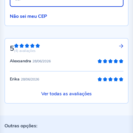
Não sei meu CEP
5
100%
(4)
avaliações
Alexsandra
28/06/2026
100%
Erika
28/06/2026
100%
Ver todas as avaliações
Outras opções: