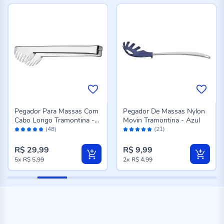
Pegador Para Massas Com
Pegador De Massas Nylon
Cabo Longo Tramontina -
Movin Tramontina - Azul
Avaliação:
Avaliação:
Aço Inox
(48)
(21)
96%
96%
R$ 29,99
R$ 9,99
5x
R$ 5,99
2x
R$ 4,99