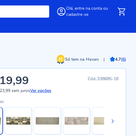
Olá,
entre
na conta
ou
cadastre-se
Só tem na Havan
|
4.7
(
6
)
19,99
338685-18
23,99
sem juros
Ver opções
es: