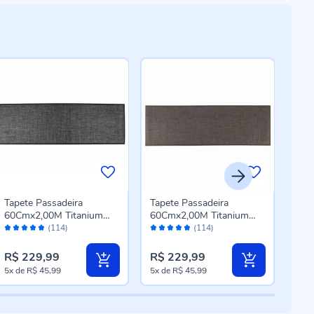
Tapete Passadeira
Tapete Passadeira
Tape
60Cmx2,00M Titanium
60Cmx2,00M Titanium
061
Avaliação:
Avaliação:
Aval
Havan Casa - Preto
Havan Casa - Marrom
Con
(114)
(114)
96%
96%
96
Novo
R$ 229,99
R$ 229,99
R$ 
5x
de
R$ 45,99
5x
de
R$ 45,99
5x
d