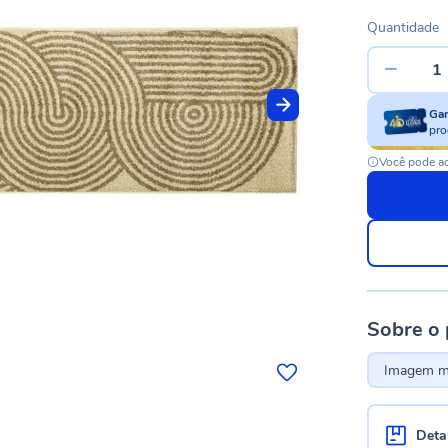
Quantidade
Ga
pro
Você pode ac
Sobre o
Imagem me
Deta