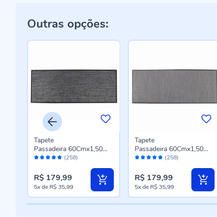
Outras opções:
Tapete
Tapete
0
Passadeira 60Cmx1,50
Passadeira 60Cmx1,50
Avaliação:
Avaliação:
a -
M Titanium Havan Casa -
M Titanium Havan Casa -
(258)
(258)
96%
96%
Preto
Cinza Novo
R$ 179,99
R$ 179,99
5x
de
R$ 35,99
5x
de
R$ 35,99