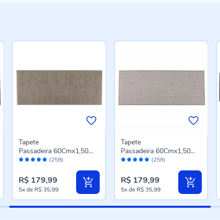
Tapete
Tapete
Passadeira 60Cmx1,50
Passadeira 60Cmx1,50
Avaliação:
Avaliação:
M Titanium Havan Casa -
M Titanium Havan Casa -
(258)
(258)
96%
96%
Taupe Novo
Bege Novo
R$ 179,99
R$ 179,99
5x
de
R$ 35,99
5x
de
R$ 35,99