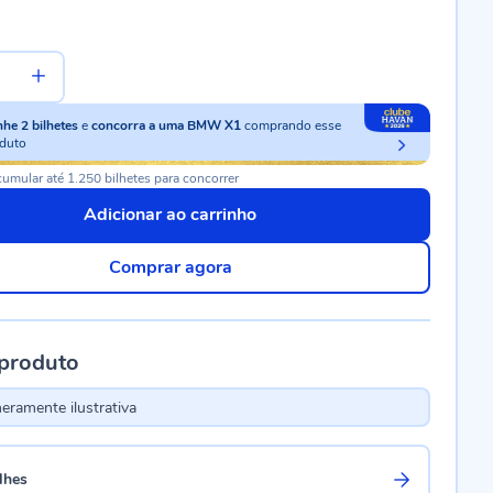
nhe
2
bilhetes
e
concorra a uma BMW X1
comprando esse
duto
umular até 1.250 bilhetes para concorrer
Adicionar ao carrinho
Comprar agora
 produto
ramente ilustrativa
lhes