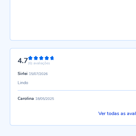
4.7
94%
(6)
avaliações
Sirlei
15/07/2026
Lindo
Carolina
18/05/2025
Ver todas as ava