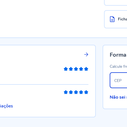
Fich
Forma
Calcule fr
100%
CEP
100%
Não sei
liações