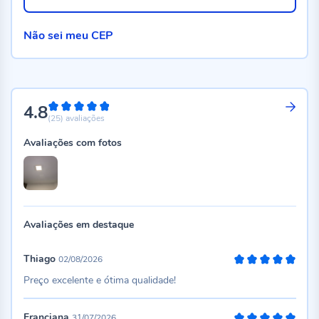
Não sei meu CEP
4.8
96%
(25)
avaliações
Avaliações com fotos
Avaliações em destaque
Thiago
02/08/2026
100%
Preço excelente e ótima qualidade!
Franciana
31/07/2026