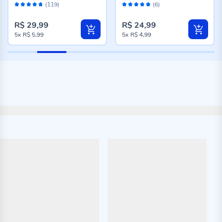
Avaliação:
Avaliação:
Taschibra - Bivolt
Taschibra - Bivolt
(119)
(6)
94%
100%
R$ 29,99
R$ 24,99
5x
R$ 5,99
5x
R$ 4,99