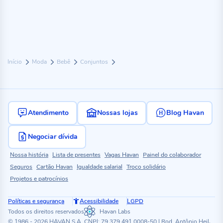
Início
Moda
Bebê
Conjuntos
Atendimento
Nossas lojas
Blog Havan
Negociar dívida
Nossa história
Lista de presentes
Vagas Havan
Painel do colaborador
Seguros
Cartão Havan
Igualdade salarial
Troco solidário
Projetos e patrocínios
Políticas e segurança
Acessibilidade
LGPD
Todos os direitos reservados
Havan Labs
© 1986 - 2026 HAVAN S.A. CNPJ: 79.379.491.0008-50 | Rod. Antônio Heil,