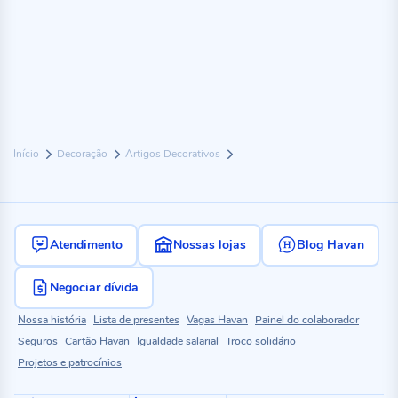
Início
Decoração
Artigos Decorativos
Atendimento
Nossas lojas
Blog Havan
Negociar dívida
Nossa história
Lista de presentes
Vagas Havan
Painel do colaborador
Seguros
Cartão Havan
Igualdade salarial
Troco solidário
Projetos e patrocínios