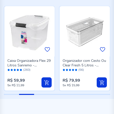
Caixa Organizadora Flex 29
Organizador com Cesto Ou
Litros Sanremo -
Clear Fresh 5 Litros -
Avaliação:
Avaliação:
Transparente
Transparente e Branco
(260)
(56)
96%
96%
R$ 59,99
R$ 79,99
5x
R$ 11,99
5x
R$ 15,99