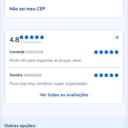
Não sei meu CEP
4.8
96%
(13)
avaliações
Ivaneide
10/07/2026
100%
Muito útil para organizar as louças. amei .
Sandra
06/06/2026
100%
Ficou top neys armários. super organizados.
Ver todas as avaliações
Outras opções: