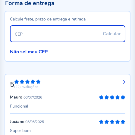
Forma de entrega
Calcule frete, prazo de entrega e retirada
Calcular
CEP
Não sei meu CEP
5
100%
(22)
avaliações
Mauro
03/07/2026
100%
Funcional
Juciane
08/08/2025
100%
Super bom