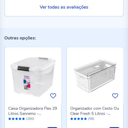
Ver todas as avaliações
Outras opções:
Caixa Organizadora Flex 29
Organizador com Cesto Ou
Litros Sanremo -
Clear Fresh 5 Litros -
Avaliação:
Avaliação:
Transparente
Transparente e Branco
(260)
(56)
96%
96%