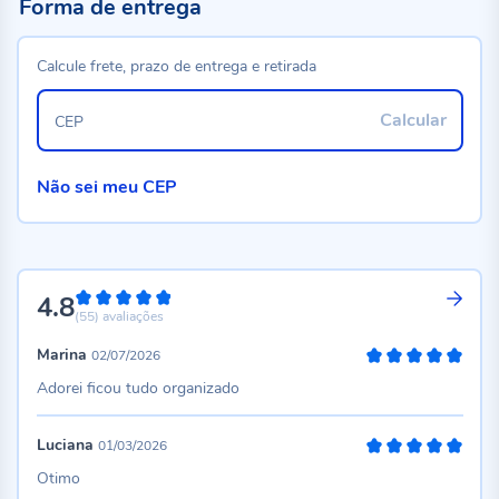
Forma de entrega
Calcule frete, prazo de entrega e retirada
Calcular
CEP
Não sei meu CEP
4.8
96%
(55)
avaliações
Marina
02/07/2026
100%
Adorei ficou tudo organizado
Luciana
01/03/2026
100%
Otimo