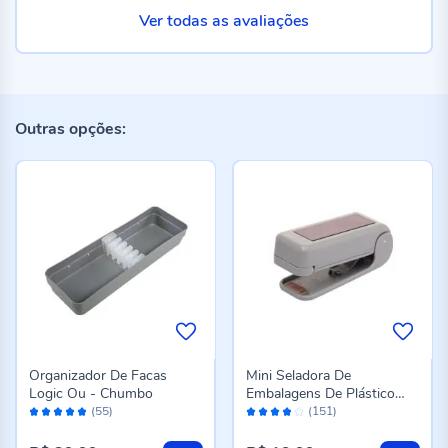
Ver todas as avaliações
Outras opções:
Organizador De Facas
Mini Seladora De
Logic Ou - Chumbo
Embalagens De Plástico
Avaliação:
Avaliação:
Lyor - Cinza
(55)
(151)
96%
76%