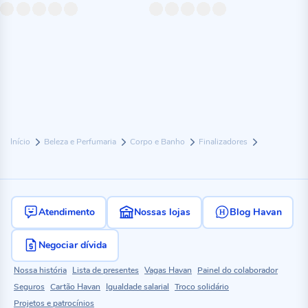
Início
Beleza e Perfumaria
Corpo e Banho
Finalizadores
Atendimento
Nossas lojas
Blog Havan
Negociar dívida
Nossa história
Lista de presentes
Vagas Havan
Painel do colaborador
Seguros
Cartão Havan
Igualdade salarial
Troco solidário
Projetos e patrocínios