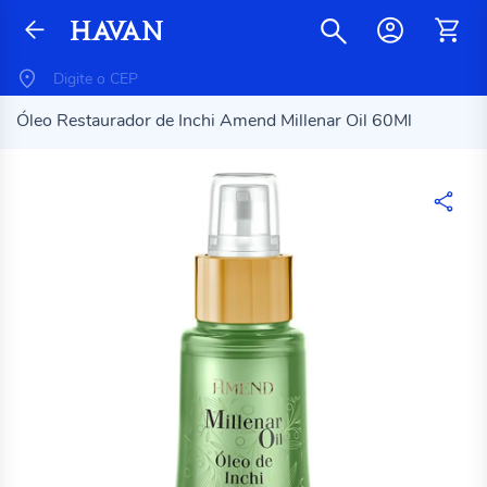
Óleo Restaurador de Inchi Amend Millenar Oil 60Ml