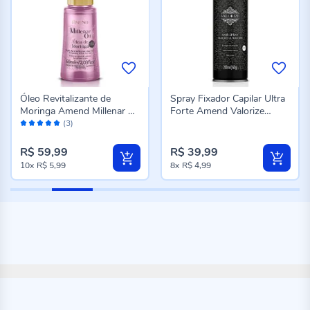
Óleo Revitalizante de
Spray Fixador Capilar Ultra
Moringa Amend Millenar Oil
Forte Amend Valorize
Avaliação:
60Ml
200Ml
(3)
100%
R$ 59,99
R$ 39,99
10x
R$ 5,99
8x
R$ 4,99