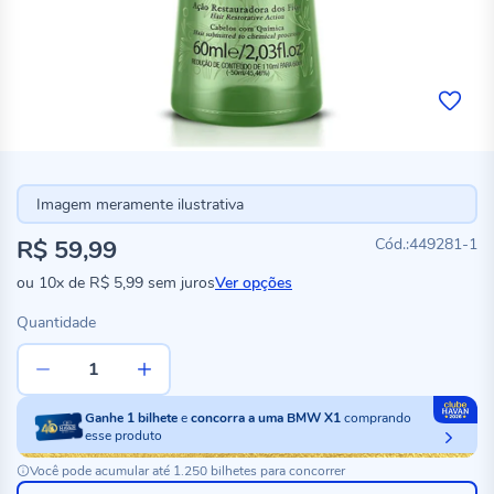
Imagem meramente ilustrativa
R$ 59,99
449281-1
ou
10x
de
R$ 5,99
sem juros
Ver opções
Quantidade
Ganhe
1
bilhete
e
concorra a uma BMW X1
comprando
esse produto
Você pode acumular até 1.250 bilhetes para concorrer