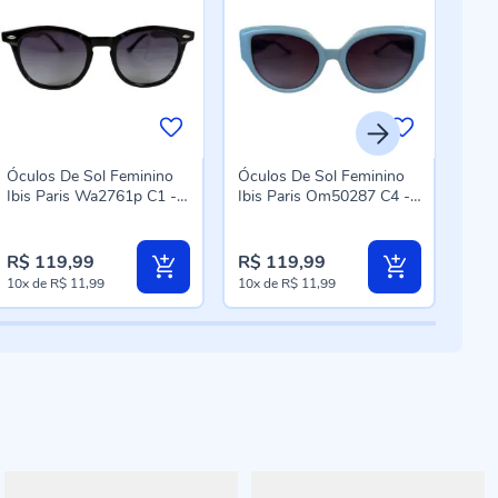
Óculos De Sol Feminino
Óculos De Sol Feminino
Ócu
Ibis Paris Wa2761p C1 -
Ibis Paris Om50287 C4 -
Ibis
Preto
Azul
Pre
R$ 119,99
R$ 119,99
R$ 
10x
de
R$ 11,99
10x
de
R$ 11,99
10x