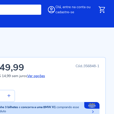
Olá,
entre
na conta
ou
cadastre-se
49,99
356848-1
 14,99
sem juros
Ver opções
nhe
3
bilhetes
e
concorra a uma BMW X1
comprando esse
duto