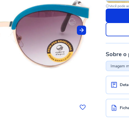
Você pode ac
Sobre o
Imagem me
Deta
Fich