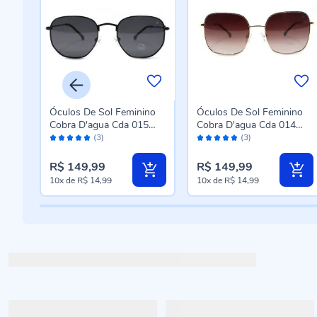
no
Óculos De Sol Feminino
Óculos De Sol Feminino
5
Cobra D'agua Cda 015
Cobra D'agua Cda 014
Avaliação:
Avaliação:
C300 - Preto
C200 - Dourado
(3)
(3)
100%
100%
R$ 149,99
R$ 149,99
10x
de
R$ 14,99
10x
de
R$ 14,99