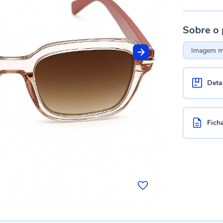
Sobre o
Imagem me
Deta
Fich