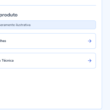
 produto
ramente ilustrativa
lhes
a Técnica