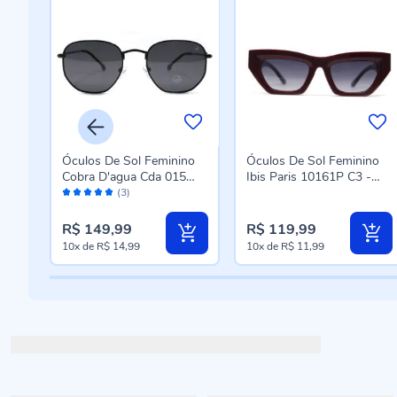
no
Óculos De Sol Feminino
Óculos De Sol Feminino
5
Cobra D'agua Cda 015
Ibis Paris 10161P C3 -
Avaliação:
C300 - Preto
Preto e Marrom
(3)
100%
R$ 149,99
R$ 119,99
10x
de
R$ 14,99
10x
de
R$ 11,99