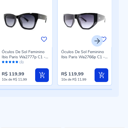
Óculos De Sol Feminino
Óculos De Sol Feminino
Ócu
Ibis Paris Wa2777p C1 -
Ibis Paris Wa2766p C1 -
Ibi
Avaliação:
Preto
Preto
Pre
(1)
100%
R$ 119,99
R$ 119,99
R$ 
10x
de
R$ 11,99
10x
de
R$ 11,99
10x