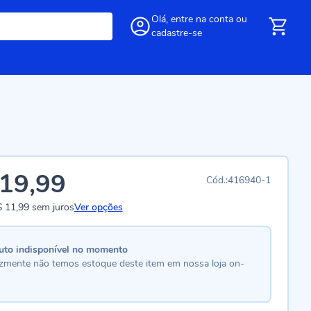
Olá,
entre
na conta
ou
cadastre-se
19,99
416940-1
 11,99
sem juros
Ver opções
uto indisponível no momento
lizmente não temos estoque deste item em nossa loja on-